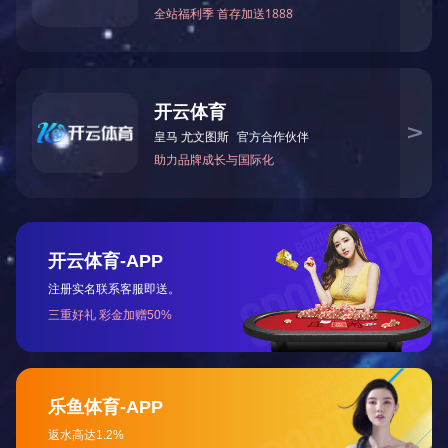
温
度
波动度
≤
±0.5℃
出
气流量
5
~
18
SCFM
(2.35
L
/
s
~
8.49
L/s)
特征
温度变化速度
-
55℃~+125℃，约10
S
(出气口空载 )
+
125℃~-55℃，约15
S
温
度控制方式
T
型、
K
型温度传感器
，
定值监控、程
功能指标
操
作界面
1
0寸触摸屏， 良好的人机交互界面
通
讯方式
网
口、
RS485
，
可
远
程控制
(提供协议
数
据存储
U盘存储
远程控制
支持
Windows 远程控制(可提供通讯协议