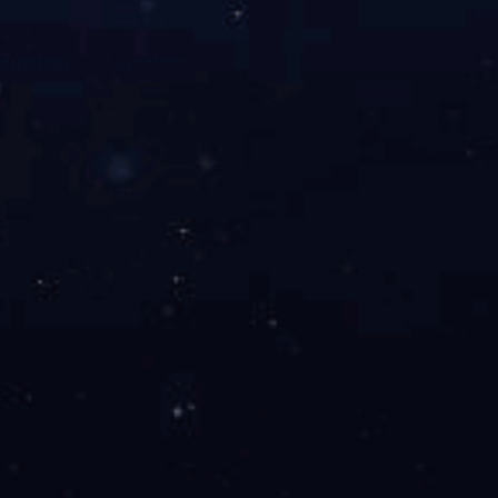
欢迎关注 官方微信
球友会官方网页版-球友会(中国)
苏ICP备20025328号
苏公网安备
32058302003646
乐鱼手机网页版登录入口
|
韦德官方网
|
博鱼
|
江南平台
|
开云手机站官
方版入口
|
开云足球
|
华体会网页版页面登录
|
开云手机官方版登录入口
|