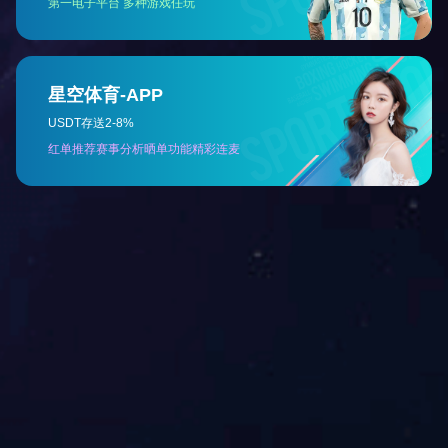
建议及投诉电话：
18261653951
给我们留言
在线留言
微信售后服务二维码